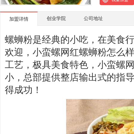
创业学院
公司地址
加盟详情
螺蛳粉是经典的小吃，在美食
欢迎，小蛮螺网红螺蛳粉怎么
工艺，极具美食特色，小蛮螺
小，总部提供整店输出式的指
得成功！