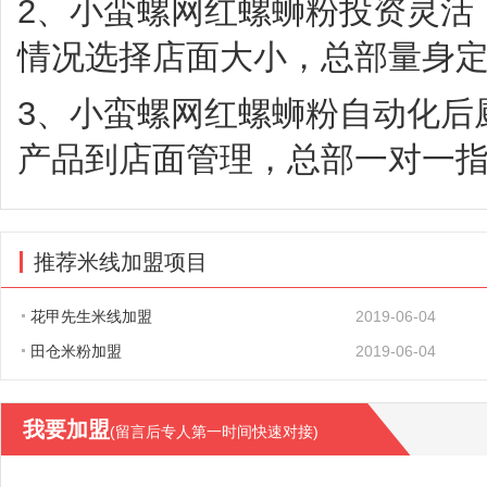
2、小蛮螺网红螺蛳粉投资灵活
情况选择店面大小，总部量身
3、小蛮螺网红螺蛳粉自动化后
产品到店面管理，总部一对一
推荐米线加盟项目
花甲先生米线加盟
2019-06-04
田仓米粉加盟
2019-06-04
我要加盟
(留言后专人第一时间快速对接)