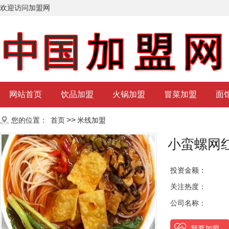
欢迎访问加盟网
网站首页
饮品加盟
火锅加盟
冒菜加盟
面
>>
您的位置：
首页
米线加盟
小蛮螺网
投资金额：
关注热度：
公司名称：
我要加盟