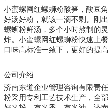
小蛮螺网红螺蛳粉酸笋，酸豆
好汤好粉，就该一滴不剩。刚
螺蛳粉鲜汤，多个小时熬制的
炸。小蛮螺网红螺蛳粉快速上餐
口味高标准一致下，更好的提
公司介绍
济南东道企业管理咨询有限责
粉采用专利工艺技术生产，全
好米粉，有米香，有米油。济