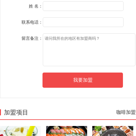
姓 名：
联系电话：
留言备注：
加盟项目
咖啡加盟