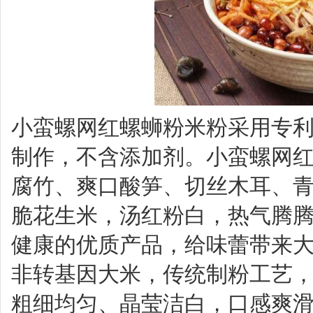
小蛮螺网红螺蛳粉米粉采用专
制作，不含添加剂。小蛮螺网
腐竹、爽口酸笋、切丝木耳、
脆花生米，汤红粉白，热气腾
健康的优质产品，给味蕾带来
非转基因大米，传统制粉工艺，
粗细均匀、晶莹洁白，口感爽