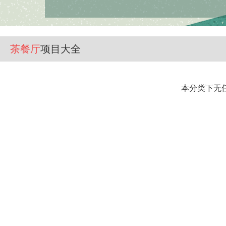
茶餐厅
项目大全
本分类下无