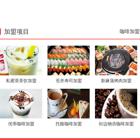
加盟项目
咖啡加盟
私蜜茶茶饮加盟
苍井寿司加盟
新麻蒲烤肉加盟
优蒂咖啡加盟
托馥咖啡加盟
街边物语咖啡加盟