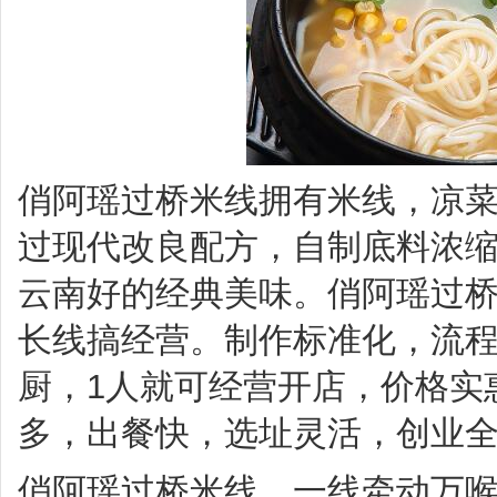
俏阿瑶过桥米线拥有米线，凉
过现代改良配方，自制底料浓
云南好的经典美味。俏阿瑶过
长线搞经营。制作标准化，流
厨，1人就可经营开店，价格实
多，出餐快，选址灵活，创业
俏阿瑶过桥米线，一线牵动万