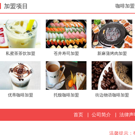
加盟项目
咖啡加盟
私蜜茶茶饮加盟
苍井寿司加盟
新麻蒲烤肉加盟
优蒂咖啡加盟
托馥咖啡加盟
街边物语咖啡加盟
首页
|
公司简介
|
法律声
温馨提示：