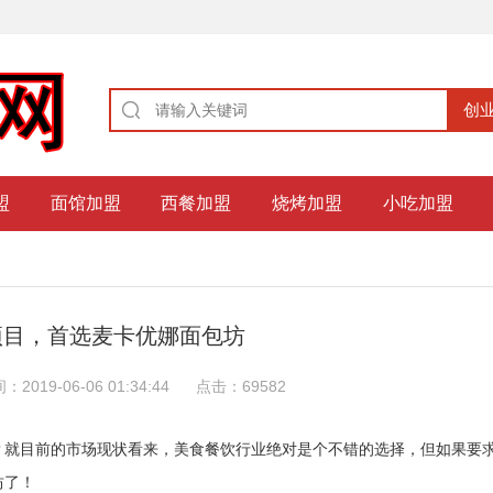
盟
面馆加盟
西餐加盟
烧烤加盟
小吃加盟
项目，首选麦卡优娜面包坊
：2019-06-06 01:34:44
点击：69582
？就目前的市场现状看来，美食餐饮行业绝对是个不错的选择，但如果要
坊了！