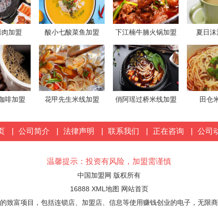
烤肉加盟
酸小七酸菜鱼加盟
下江楠牛腩火锅加盟
夏日沫
咖啡加盟
花甲先生米线加盟
俏阿瑶过桥米线加盟
田仓
页
|
公司简介
|
法律声明
|
联系我们
|
正在咨询
|
公司
温馨提示：投资有风险，加盟需谨慎
中国加盟网 版权所有
16888
XML地图
网站首页
的致富项目，包括连锁店、加盟店、信息等使用赚钱创业的电子，无限商