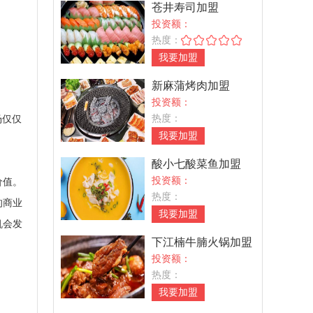
苍井寿司加盟
投资额：
热度：
我要加盟
新麻蒲烤肉加盟
投资额：
热度：
场仅仅
我要加盟
酸小七酸菜鱼加盟
投资额：
价值。
热度：
的商业
我要加盟
机会发
下江楠牛腩火锅加盟
投资额：
热度：
我要加盟