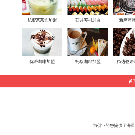
私蜜茶茶饮加盟
苍井寿司加盟
新麻蒲
优蒂咖啡加盟
托馥咖啡加盟
街边物语
首
为创业的您提供了海量