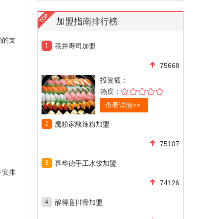
加盟指南排行榜
勤的支
1
苍井寿司加盟
75668
投资额：
热度：
查看详情>>
2
魔粉家酸辣粉加盟
75107
3
喜华德手工水饺加盟
并安排
74126
4
醉得意排骨加盟