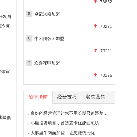
73852
5
卓记米粉加盟
开发与
的冷冻
73271
6
牛团团饭团加盟
73211
7
欢喜花甲加盟
媒体宣
73175
经营技巧
餐饮营销
加盟指南
良好的经营管理让您不用长期只追逐梦想的影子
步降低
小额投资项目，首选麦卡优娜面包坊
太麻里牛肉面加盟，让您赚钱无忧