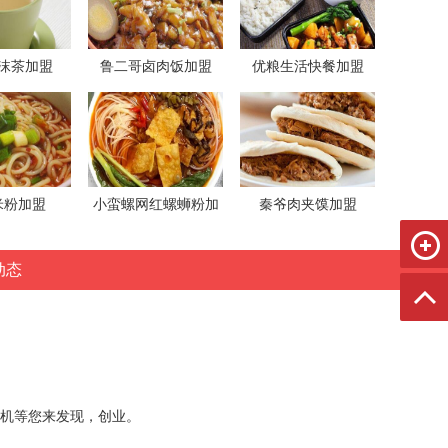
沫茶加盟
鲁二哥卤肉饭加盟
优粮生活快餐加盟
米粉加盟
小蛮螺网红螺蛳粉加
秦爷肉夹馍加盟
盟
动态
机等您来发现，创业。