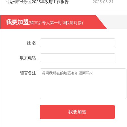
福州市长乐区2025年政府工作报告
2025-03-31
我要加盟
(留言后专人第一时间快速对接)
姓 名：
联系电话：
留言备注：