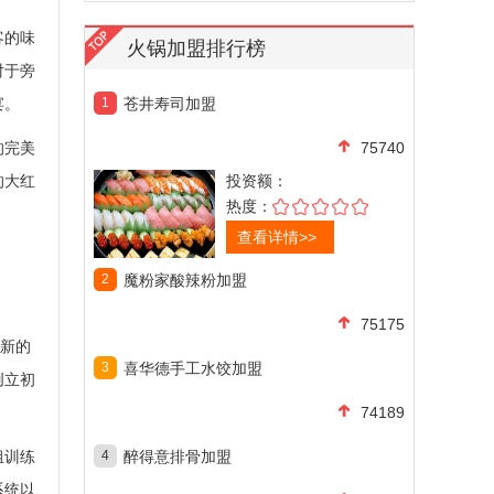
客的味
火锅加盟排行榜
对于旁
宴。
1
苍井寿司加盟
的完美
75740
的大红
投资额：
热度：
查看详情>>
2
魔粉家酸辣粉加盟
75175
创新的
3
喜华德手工水饺加盟
创立初
74189
组训练
4
醉得意排骨加盟
系统以