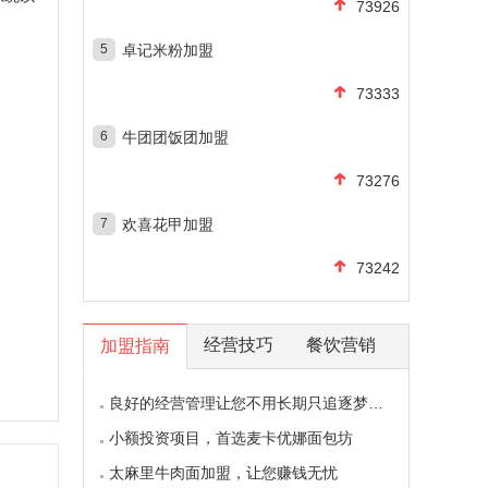
73926
5
卓记米粉加盟
73333
6
牛团团饭团加盟
73276
7
欢喜花甲加盟
73242
经营技巧
餐饮营销
加盟指南
良好的经营管理让您不用长期只追逐梦想的影子
小额投资项目，首选麦卡优娜面包坊
太麻里牛肉面加盟，让您赚钱无忧