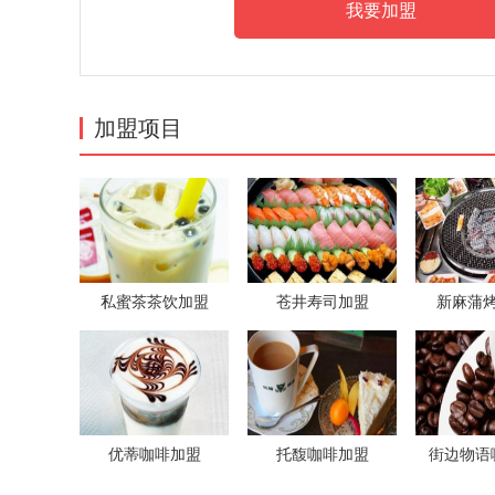
加盟项目
私蜜茶茶饮加盟
苍井寿司加盟
新麻蒲
优蒂咖啡加盟
托馥咖啡加盟
街边物语