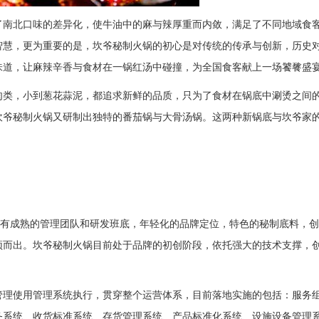
了南北口味的差异化，使牛油中的麻与辣厚重而内敛，满足了不同地域食
智慧，更为重要的是，坎爷秘制火锅的初心是对传统的传承与创新，历史
味道，让麻辣辛香与食材在一锅红汤中碰撞，为全国食客献上一场饕餮盛
肉类，小到葱花蒜泥，都追求新鲜的品质，只为了食材在锅底中涮烫之间
坎爷秘制火锅又研制出独特的番茄锅与大骨汤锅。这两种新锅底与坎爷家
拥有成熟的管理团队和研发班底，年轻化的品牌定位，特色的秘制底料，
颖而出。坎爷秘制火锅目前处于品牌的初创阶段，依托强大的技术支撑，
。
管理使用管理系统执行，贯穿整个运营体系，目前落地实施的包括：服务
务系统、收货标准系统、存货管理系统、产品标准化系统、设施设备管理